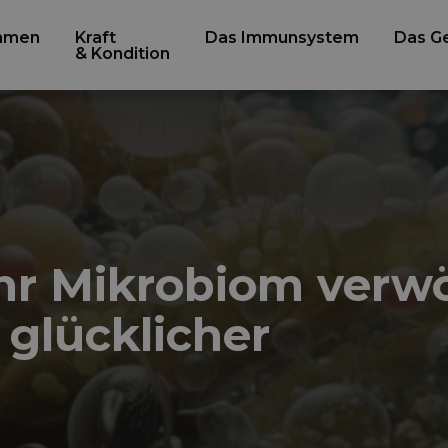
hmen
Kraft
Das Immunsystem
Das Ge
& Kondition
hr Mikrobiom verw
 glücklicher