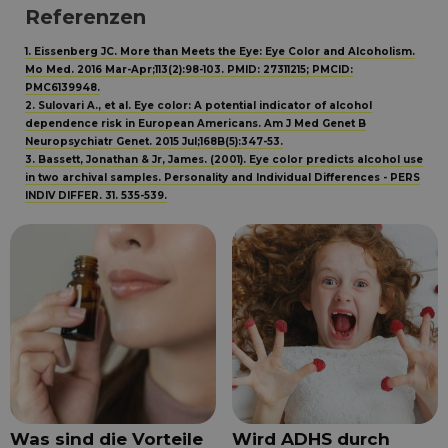
Referenzen
1. Eissenberg JC. More than Meets the Eye: Eye Color and Alcoholism.
Mo Med. 2016 Mar-Apr;113(2):98-103. PMID: 27311215; PMCID:
PMC6139948.
2. Sulovari A., et al. Eye color: A potential indicator of alcohol
dependence risk in European Americans. Am J Med Genet B
Neuropsychiatr Genet. 2015 Jul;168B(5):347-53.
3. Bassett, Jonathan & Jr, James. (2001). Eye color predicts alcohol use
in two archival samples. Personality and Individual Differences - PERS
INDIV DIFFER. 31. 535-539.
Was sind die Vorteile
Wird ADHS durch